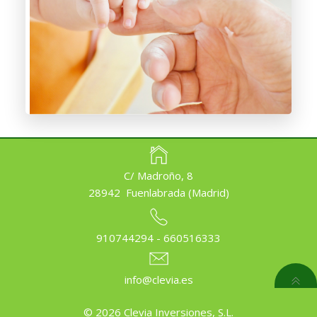
C/ Madroño, 8
28942 Fuenlabrada (Madrid)
910744294 - 660516333
info@clevia.es
© 2026 Clevia Inversiones, S.L.